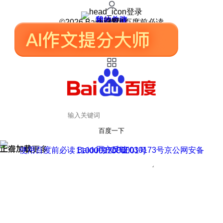
登录
我的关注
我的收藏
皮肤中心
用户反馈
设置
©2026 Baidu 使用百度前必读
百度一下
正在加载
上滑加载更多
用户反馈
使用百度前必读 Baidu 京ICP证030173号
京公网安备11000002000001号