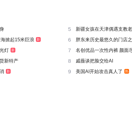
5
身
新疆女孩在天津偶遇支教
6
沿海掀起15米巨浪
胖东来历史最悠久的门店
新
7
光灯
名创优品一次性内裤 颜面
新
8
货新特产
戚薇谈把脸交给AI
9
消
美国AI开始攻击真人了
新
热