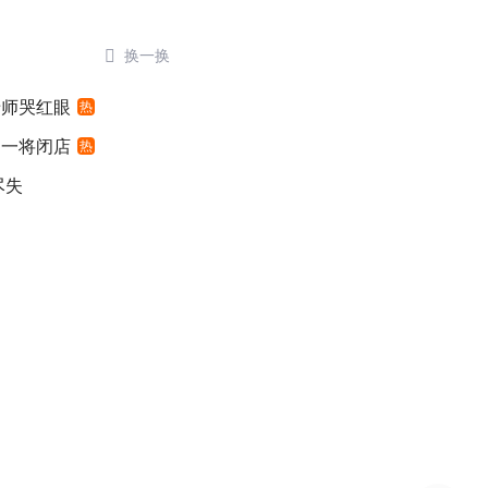

换一换
老师哭红眼
热
之一将闭店
热
尽失