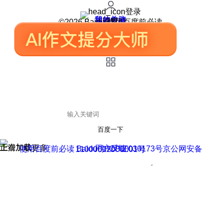
登录
我的关注
我的收藏
皮肤中心
用户反馈
设置
©2026 Baidu 使用百度前必读
百度一下
正在加载
上滑加载更多
用户反馈
使用百度前必读 Baidu 京ICP证030173号
京公网安备11000002000001号