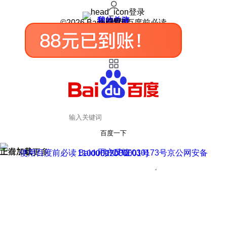
登录
我的关注
我的收藏
皮肤中心
用户反馈
设置
©2026 Baidu 使用百度前必读
百度一下
正在加载
上滑加载更多
用户反馈
使用百度前必读 Baidu 京ICP证030173号
京公网安备11000002000001号