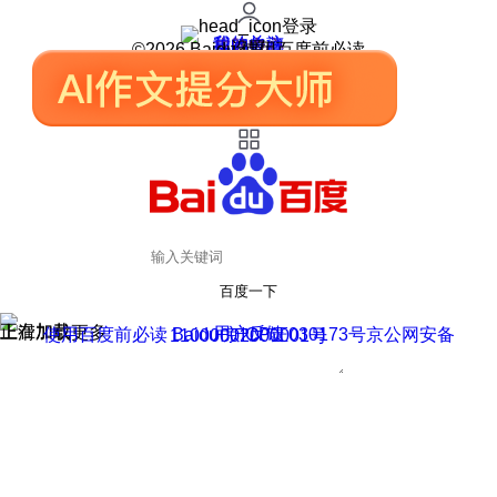
登录
我的关注
我的收藏
皮肤中心
用户反馈
设置
©2026 Baidu 使用百度前必读
百度一下
正在加载
上滑加载更多
用户反馈
使用百度前必读 Baidu 京ICP证030173号
京公网安备11000002000001号