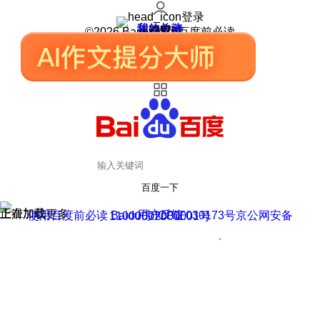
登录
我的关注
我的收藏
皮肤中心
用户反馈
设置
©2026 Baidu 使用百度前必读
百度一下
正在加载
上滑加载更多
用户反馈
使用百度前必读 Baidu 京ICP证030173号
京公网安备11000002000001号