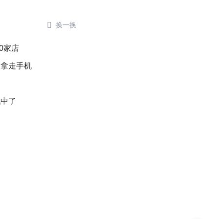

换一换
0家店
人拿走手机
戳中了