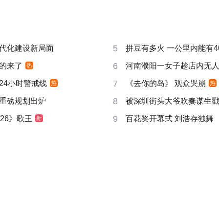
5
代化建设新局面
拼豆有多火 一公里内能有4
6
的来了
河南濮阳一女子趁店内无
热
7
24小时警戒线
《去你的岛》 观众哭崩
热
热
8
重磅规划出炉
被深圳街头大爷吹奏谋生
9
26》歌王
百花奖开幕式 刘浩存独舞
新