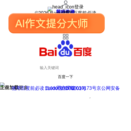
登录
我的关注
我的收藏
皮肤中心
用户反馈
设置
©2026 Baidu 使用百度前必读
百度一下
正在加载
上滑加载更多
用户反馈
使用百度前必读 Baidu 京ICP证030173号
京公网安备11000002000001号