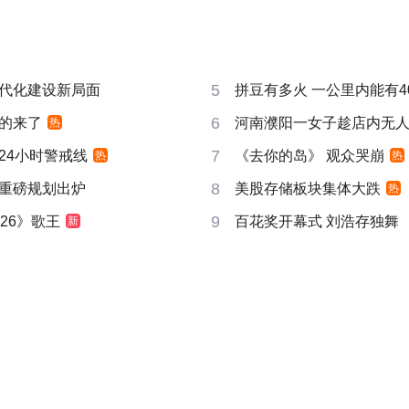
5
代化建设新局面
拼豆有多火 一公里内能有4
6
的来了
河南濮阳一女子趁店内无
热
7
24小时警戒线
《去你的岛》 观众哭崩
热
热
8
重磅规划出炉
美股存储板块集体大跌
热
9
26》歌王
百花奖开幕式 刘浩存独舞
新