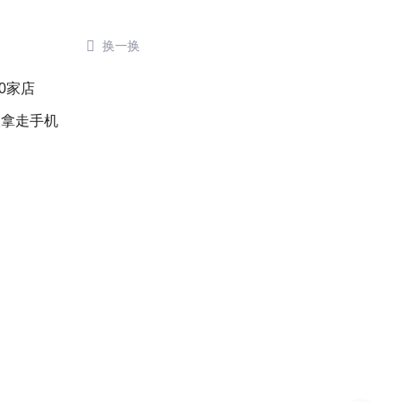

换一换
0家店
人拿走手机