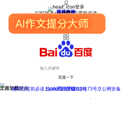
登录
我的关注
我的收藏
皮肤中心
用户反馈
设置
©2026 Baidu 使用百度前必读
百度一下
正在加载
上滑加载更多
用户反馈
使用百度前必读 Baidu 京ICP证030173号
京公网安备11000002000001号