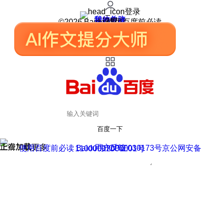
登录
我的关注
我的收藏
皮肤中心
用户反馈
设置
©2026 Baidu 使用百度前必读
百度一下
正在加载
上滑加载更多
用户反馈
使用百度前必读 Baidu 京ICP证030173号
京公网安备11000002000001号