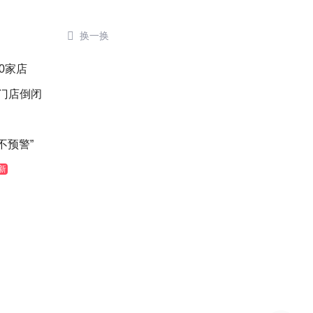

换一换
0家店
后门店倒闭
不预警”
新