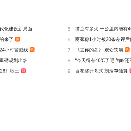
5
代化建设新局面
拼豆有多火 一公里内能有4
6
的来了
商家称1小时被20条差评
热
7
24小时警戒线
《去你的岛》 观众哭崩
热
热
8
重磅规划出炉
“今天得有40℃了吧 为啥还
9
26》歌王
百花奖开幕式 刘浩存独舞
新