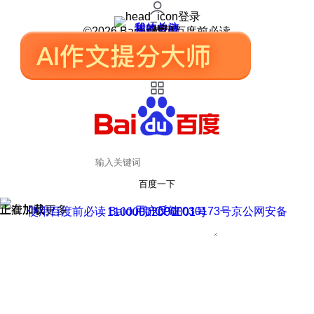
登录
我的关注
我的收藏
皮肤中心
用户反馈
设置
©2026 Baidu 使用百度前必读
百度一下
正在加载
上滑加载更多
用户反馈
使用百度前必读 Baidu 京ICP证030173号
京公网安备11000002000001号